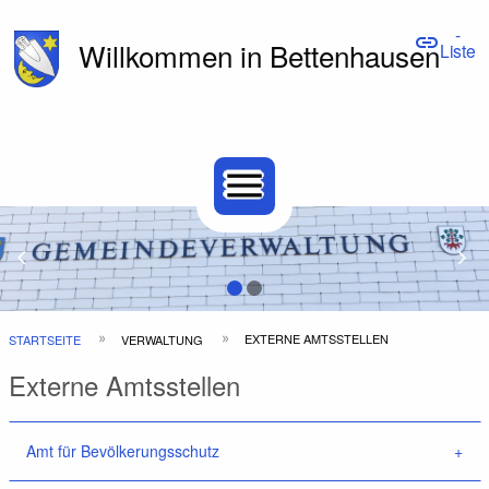
-
link
Willkommen in Bettenhausen
Liste
Hauptnavigation
Top
menu
Bar
Previous Slide
arrow_back_ios
N
arrow_forward_ios
Pfadnavigation
EXTERNE AMTSSTELLEN
STARTSEITE
VERWALTUNG
Externe Amtsstellen
Amt für Bevölkerungsschutz