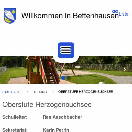
-
link
Willkommen in Bettenhausen
Liste
Hauptnavigation
Top
menu
Bar
Previous Slide
arrow_back_ios
N
arrow_forward_ios
Pfadnavigation
OBERSTUFE HERZOGENBUCHSEE
STARTSEITE
BILDUNG
Oberstufe Herzogenbuchsee
Schulleiter: Res Aeschbacher
Sekretariat: Karin Perrin